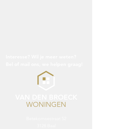
Interesse? Wil je meer weten?
Bel of mail ons, we helpen graag!
VAN DEN BROECK
WONINGEN
Betekomsestraat 52
3128 Baal